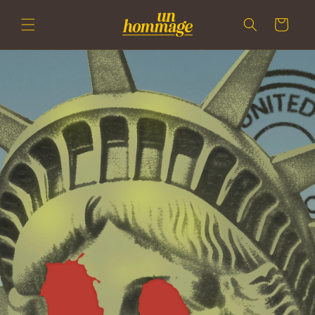
Gå til
indhold
Indkøbskurv