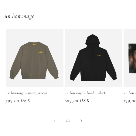
un hommage
un hommage - sweat, mocca
un hommage - hoodie, black
un homm
Normalpris
599,00 DKK
Normalpris
699,00 DKK
Norma
199,0
af
1
/
3